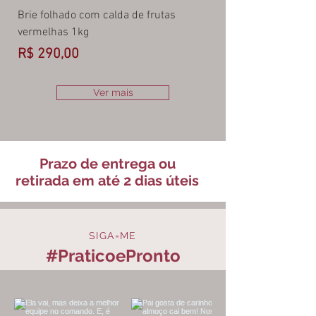
Brie folhado com calda de frutas
Rabada 350g
vermelhas 1kg
Preço
R$ 42,00
Preço
R$ 290,00
Ver mais
Prazo de entrega ou
retirada em até 2 dias úteis
SIGA=ME
#PraticoePronto